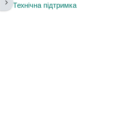
Відкрити ящик блоків
Технічна підтримка
Національне агентство із
забезпечення якості вищої
освіти / National Agency for
Quality Assurance of Higher
Education