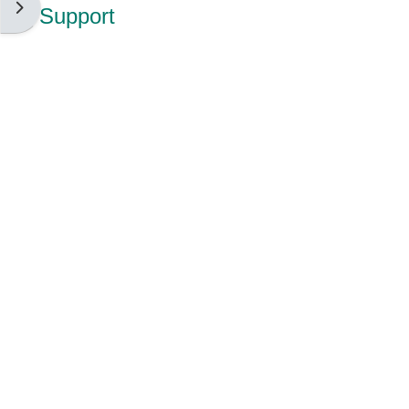
Open block drawer
Support
Національне агентство із
забезпечення якості вищої
освіти / National Agency for
Quality Assurance of Higher
Education