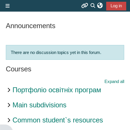
Skip to main content
Log in
Side panel
Корисні посилання /
Toggle search inp
Useful Links
Announcements
Головний сайт СНУ ім. В. Даля /
V. Dahl EUNU Main Site
There are no discussion topics yet in this forum.
Courses
Розклад занять / Lessons
schedule
Expand all
Портфоліо освітніх програм
Сайт Міністерства освіти і науки
України / Website of the Ministry
Main subdivisions
of Education and Science of
Common student`s resources
Ukraine