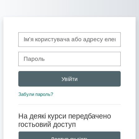
Перейти до головного вмісту
Ім'я користувача або адресу електронної пошти
Пароль
Увійти
Забули пароль?
На деякі курси передбачено
гостьовий доступ